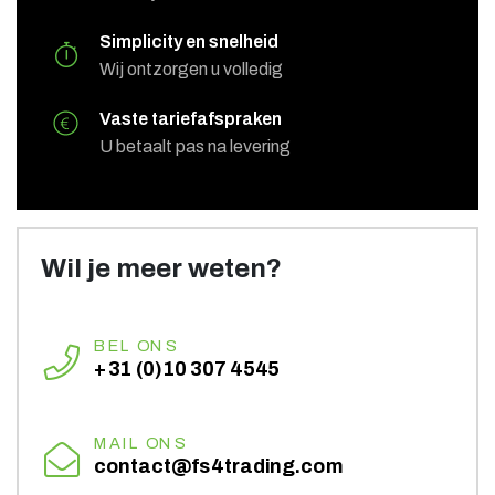
MAIL ONS
contact@fs4trading.com
Simplicity en snelheid
Wij ontzorgen u volledig
Vaste tariefafspraken
U betaalt pas na levering
Wil je meer weten?
BEL ONS
+31 (0)10 307 4545
MAIL ONS
contact@fs4trading.com