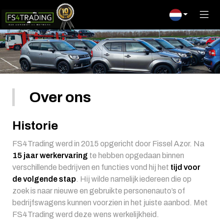
Over ons
Historie
FS4Trading werd in 2015 opgericht door Fissel Azor. Na
15 jaar werkervaring
te hebben opgedaan binnen
verschillende bedrijven en functies vond hij het
tijd voor
de volgende stap
. Hij wilde namelijk iedereen die op
zoek is naar nieuwe en gebruikte personenauto’s of
bedrijfswagens kunnen voorzien in het juiste aanbod. Met
FS4Trading werd deze wens werkelijkheid.