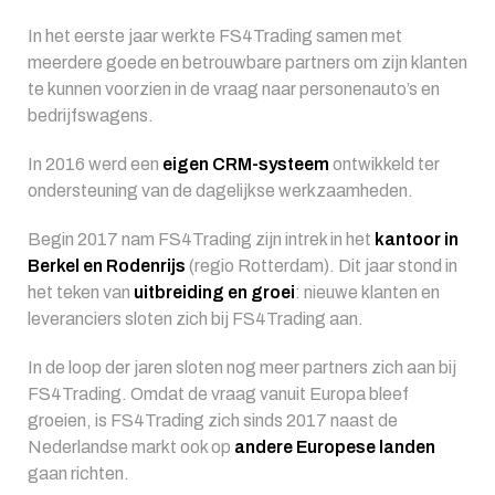
In het eerste jaar werkte FS4Trading samen met
meerdere goede en betrouwbare partners om zijn klanten
te kunnen voorzien in de vraag naar personenauto’s en
bedrijfswagens.
In 2016 werd een
eigen CRM-systeem
ontwikkeld ter
ondersteuning van de dagelijkse werkzaamheden.
Begin 2017 nam FS4Trading zijn intrek in het
kantoor in
Berkel en Rodenrijs
(regio Rotterdam). Dit jaar stond in
het teken van
uitbreiding en groei
: nieuwe klanten en
leveranciers sloten zich bij FS4Trading aan.
In de loop der jaren sloten nog meer partners zich aan bij
FS4Trading. Omdat de vraag vanuit Europa bleef
groeien, is FS4Trading zich sinds 2017 naast de
Nederlandse markt ook op
andere Europese landen
gaan richten.